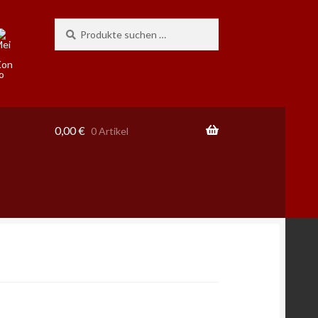
Suchen
Suchen
nach:
0,00
€
0 Artikel