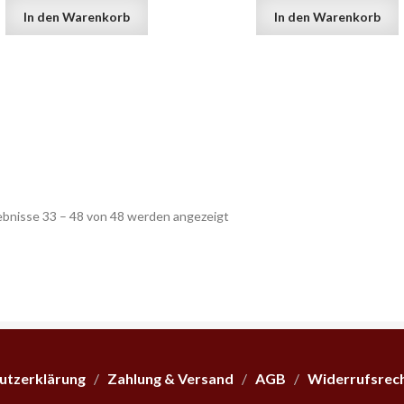
In den Warenkorb
In den Warenkorb
Nach
ebnisse 33 – 48 von 48 werden angezeigt
Beliebtheit
sortiert
utzerklärung
/
Zahlung & Versand
/
AGB
/
Widerrufsrec