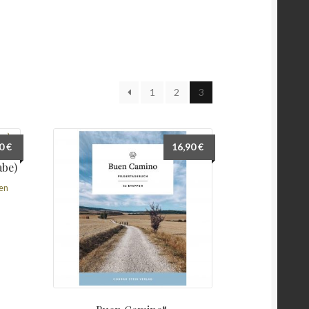
1
2
3
90
€
16,90
€
abe)
en