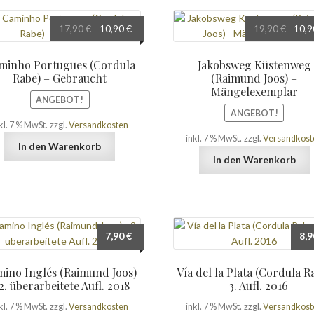
Ursprünglicher
Aktueller
Urspr
17,90
€
10,90
€
19,90
€
10,
Preis
Preis
Preis
war:
ist:
war:
minho Portugues (Cordula
Jakobsweg Küstenweg
17,90 €
10,90 €.
19,90
Rabe) – Gebraucht
(Raimund Joos) –
Mängelexemplar
ANGEBOT!
ANGEBOT!
kl. 7 % MwSt.
zzgl.
Versandkosten
inkl. 7 % MwSt.
zzgl.
Versandkost
In den Warenkorb
In den Warenkorb
7,90
€
8,
ino Inglés (Raimund Joos)
Vía del la Plata (Cordula R
2. überarbeitete Aufl. 2018
– 3. Aufl. 2016
kl. 7 % MwSt.
zzgl.
Versandkosten
inkl. 7 % MwSt.
zzgl.
Versandkost