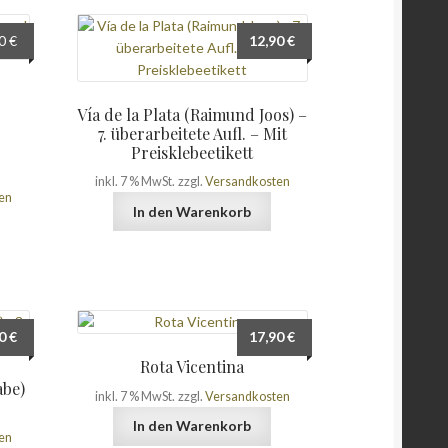
ünglicher
Aktueller
90
€
12,90
€
Preis
ist:
 €
10,90 €.
Vía de la Plata (Raimund Joos) –
7. überarbeitete Aufl. – Mit
Preisklebeetikett
inkl. 7 % MwSt.
zzgl.
Versandkosten
en
In den Warenkorb
90
€
17,90
€
Rota Vicentina
abe)
inkl. 7 % MwSt.
zzgl.
Versandkosten
In den Warenkorb
en