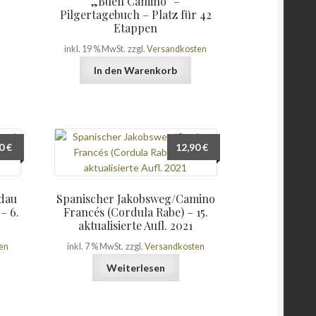
„Buen Camino“ –
Pilgertagebuch – Platz für 42
Etappen
inkl. 19 % MwSt.
zzgl.
Versandkosten
In den Warenkorb
90
€
12,90
€
dau
Spanischer Jakobsweg/Camino
– 6.
Francés (Cordula Rabe) – 15.
aktualisierte Aufl. 2021
en
inkl. 7 % MwSt.
zzgl.
Versandkosten
Weiterlesen