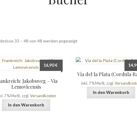
Nach
ebnisse 33 – 48 von 48 werden angezeigt
Beliebtheit
sortiert
16,90
€
14,
Vía del la Plata (Cordula R
ankreich: Jakobsweg – Via
inkl. 7 % MwSt.
zzgl.
Versandkost
Lemovicensis
In den Warenkorb
kl. 7 % MwSt.
zzgl.
Versandkosten
In den Warenkorb