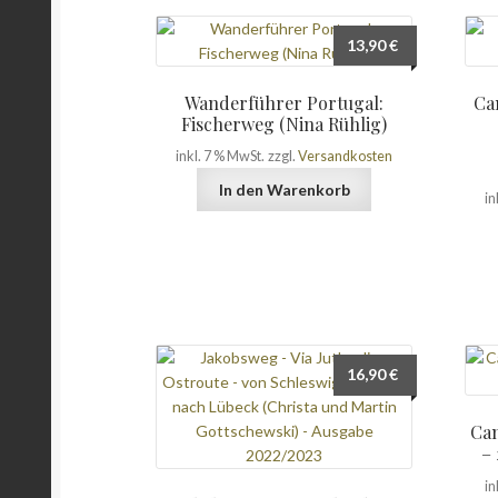
13,90
€
Wanderführer Portugal:
Ca
Fischerweg (Nina Rühlig)
inkl. 7 % MwSt.
zzgl.
Versandkosten
In den Warenkorb
in
16,90
€
Cam
– 
in