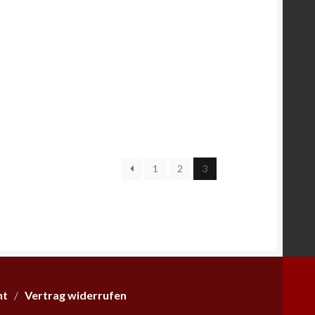
1
2
3
ht
/
Vertrag widerrufen