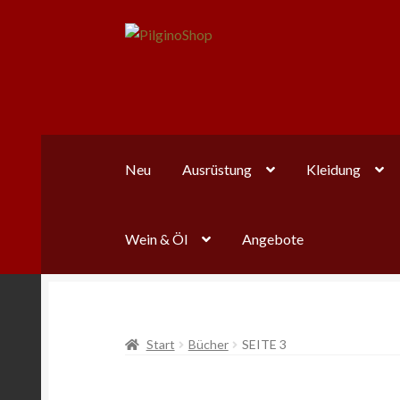
Zur
Zum
Navigation
Inhalt
springen
springen
Neu
Ausrüstung
Kleidung
Wein & Öl
Angebote
Start
Bücher
SEITE 3