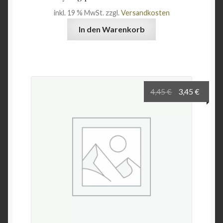
inkl. 19 % MwSt.
zzgl.
Versandkosten
In den Warenkorb
Ursprünglich
Aktuel
4,45
€
3,45
€
Preis
Preis
war:
ist:
4,45 €
3,45 €.