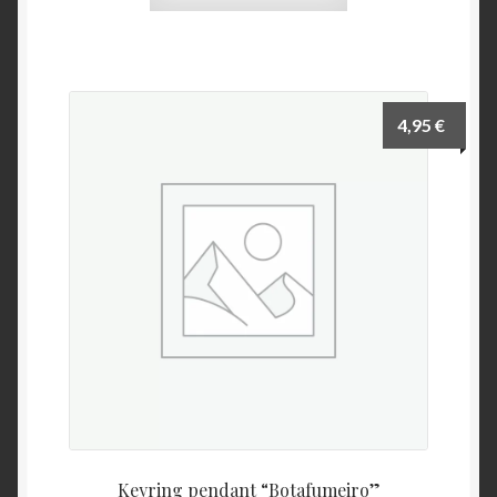
4,95
€
Keyring pendant “Botafumeiro”