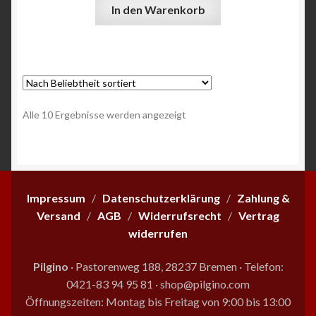
In den Warenkorb
Nach
Alle 10 Ergebnisse werden angezeigt
Beliebtheit
sortiert
Impressum
/
Datenschutzerklärung
/
Zahlung &
Versand
/
AGB
/
Widerrufsrecht
/
Vertrag
widerrufen
Pilgino
· Pastorenweg 188, 28237 Bremen
·
Telefon:
0421-83 94 95 81
·
shop@pilgino.com
Öffnungszeiten: Montag bis Freitag von 9:00 bis 13:00