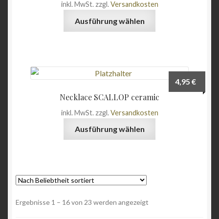
inkl. MwSt.
zzgl.
Versandkosten
Dieses
Ausführung wählen
Produkt
weist
mehrere
Varianten
auf.
4,95
€
Die
Necklace SCALLOP ceramic
Optionen
inkl. MwSt.
zzgl.
Versandkosten
können
Dieses
auf
Ausführung wählen
Produkt
der
weist
Produktseite
mehrere
gewählt
Varianten
werden
auf.
Die
Nach
Ergebnisse 1 – 16 von 23 werden angezeigt
Optionen
Beliebtheit