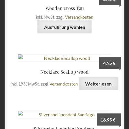
Wooden cross Tau
inkl. MwSt.
zzgl.
Versandkosten
Dieses
Ausführung wählen
Produkt
weist
mehrere
Varianten
auf.
4,95
€
Die
Necklace Scallop wood
Optionen
können
Weiterlesen
inkl. 19 % MwSt.
zzgl.
Versandkosten
auf
der
Produktseite
gewählt
werden
16,95
€
Silver shell pendant Santiago