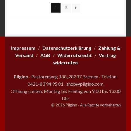
können
sortiert
1
2
auf
der
Produktseite
gewählt
werden
Impressum
/
Datenschutzerklärung
/
Zahlung &
Versand
/
AGB
/
Widerrufsrecht
/
Vertrag
widerrufen
Pilgino
· Pastorenweg 188, 28237 Bremen
·
Telefon:
0421-83 94 95 81
·
shop@pilgino.com
Öffnungszeiten: Montag bis Freitag von 9:00 bis 13:00
Uhr
© 2026 Pilgino · Alle Rechte vorbehalten.