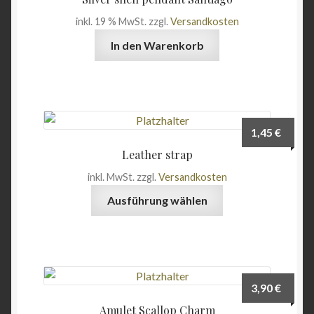
inkl. 19 % MwSt.
zzgl.
Versandkosten
In den Warenkorb
1,45
€
Leather strap
inkl. MwSt.
zzgl.
Versandkosten
Dieses
Ausführung wählen
Produkt
weist
mehrere
Varianten
auf.
3,90
€
Die
Amulet Scallop Charm