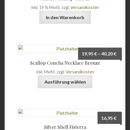
Optionen
inkl. 19 % MwSt.
zzgl.
Versandkosten
können
auf
In den Warenkorb
der
Produktseite
gewählt
werden
19,95
€
–
40,20
€
Scallop Concha Necklace Bronze
inkl. MwSt.
zzgl.
Versandkosten
Dieses
Ausführung wählen
Produkt
weist
mehrere
Varianten
auf.
16,95
€
Die
Silver Shell Fisterra
Optionen