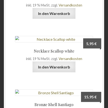
inkl. 19 % MwSt.
zzgl.
Versandkosten
können
auf
In den Warenkorb
der
Produktseite
gewählt
werden
5,95
€
Necklace Scallop white
inkl. 19 % MwSt.
zzgl.
Versandkosten
In den Warenkorb
15,95
€
Bronze Shell Santiago