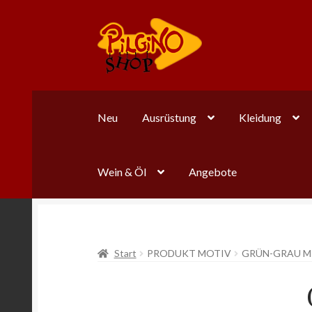
Zur
Zum
Navigation
Inhalt
springen
springen
Neu
Ausrüstung
Kleidung
Wein & Öl
Angebote
Start
PRODUKT MOTIV
GRÜN-GRAU M