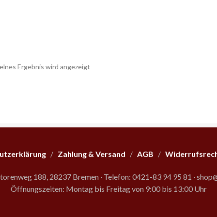
elnes Ergebnis wird angezeigt
utzerklärung
/
Zahlung & Versand
/
AGB
/
Widerrufsrec
storenweg 188, 28237 Bremen
·
Telefon: 0421-83 94 95 81
·
shop@
Öffnungszeiten: Montag bis Freitag von 9:00 bis 13:00 Uhr