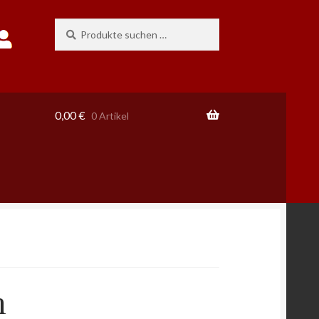
Suchen
Suchen
nach:
0,00
€
0 Artikel
n