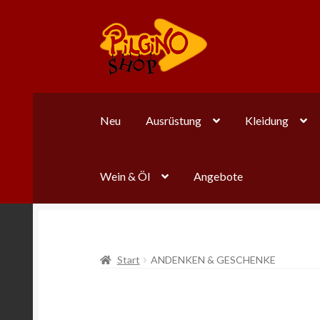
Zur
Zum
Navigation
Inhalt
springen
springen
Neu
Ausrüstung
Kleidung
Wein & Öl
Angebote
Start
ANDENKEN & GESCHENKE