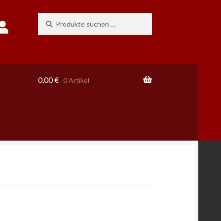
Suchen
Suchen
nach:
0,00
€
0 Artikel