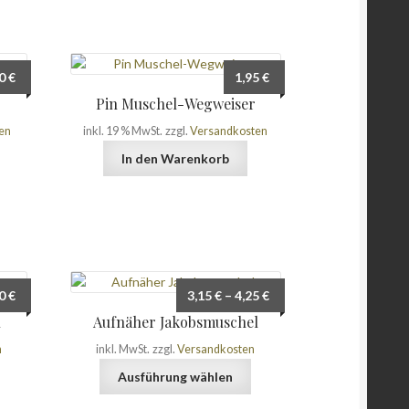
30
€
1,95
€
l
Pin Muschel-Wegweiser
en
inkl. 19 % MwSt.
zzgl.
Versandkosten
In den Warenkorb
50
€
3,15
€
–
4,25
€
l
Aufnäher Jakobsmuschel
n
inkl. MwSt.
zzgl.
Versandkosten
Dieses
Dieses
Ausführung wählen
Produkt
Produkt
weist
weist