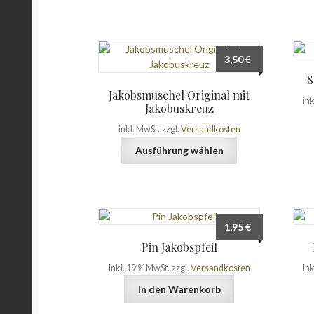
3,50
€
S
Jakobsmuschel Original mit
in
Jakobuskreuz
inkl. MwSt.
zzgl.
Versandkosten
Dieses
Ausführung wählen
Produkt
weist
mehrere
Varianten
auf.
1,95
€
Die
Pin Jakobspfeil
Optionen
können
inkl. 19 % MwSt.
zzgl.
Versandkosten
in
auf
In den Warenkorb
der
Produktseite