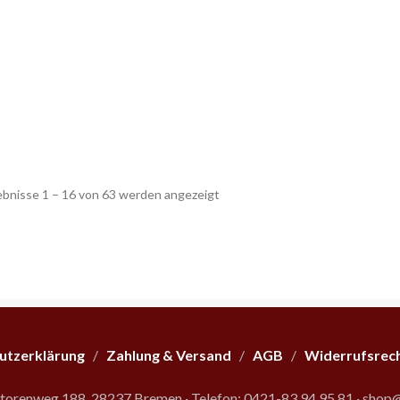
Nach
ebnisse 1 – 16 von 63 werden angezeigt
Beliebtheit
sortiert
utzerklärung
/
Zahlung & Versand
/
AGB
/
Widerrufsrec
storenweg 188, 28237 Bremen
·
Telefon: 0421-83 94 95 81
·
shop@