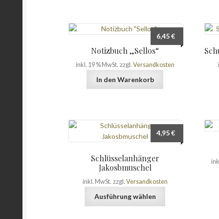
gewählt
werden
6,45
€
Notizbuch „Sellos“
Schu
inkl. 19 % MwSt.
zzgl.
Versandkosten
In den Warenkorb
4,95
€
Schlüsselanhänger
in
Jakosbmuschel
inkl. MwSt.
zzgl.
Versandkosten
Dieses
Ausführung wählen
Produkt
weist