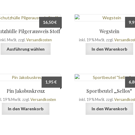
16,50
€
9,
tzhülle Pilgerausweis Stoff
Wegstein
inkl. MwSt.
zzgl.
Versandkosten
inkl. 19 % MwSt.
zzgl.
Versandkos
Dieses
Ausführung wählen
In den Warenkorb
Produkt
weist
mehrere
Varianten
auf.
1,95
€
6,
Die
Pin Jakobuskreuz
Sportbeutel „Sellos“
Optionen
können
kl. 19 % MwSt.
zzgl.
Versandkosten
inkl. 19 % MwSt.
zzgl.
Versandkos
auf
In den Warenkorb
In den Warenkorb
der
Produktseite
gewählt
werden