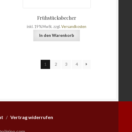
Frühstücksbecher
inkl. 19 % MwSt.
zzgl.
Versandkosten
In den Warenkorb
1
2
3
4
ht
/
Vertrag widerrufen
pilgino.com