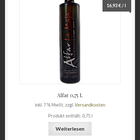
16,93
€
/
l
Unterme
Wein & Öl
öffnen
Rotweine
Weißweine
Roséweine
Portweine
Weinzubehör
Alfar 0,75 L
inkl. 7 % MwSt.
zzgl.
Versandkosten
Weinpräsente
Produkt enthält: 0,75
l
Olivenöl
Weiterlesen