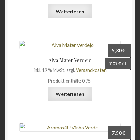
Weiterlesen
5,30
€
Alva Mater Verdejo
7,07
€
/
l
inkl. 19 % MwSt.
zzgl.
Versandkosten
Produkt enthält: 0,75
l
Weiterlesen
7,50
€