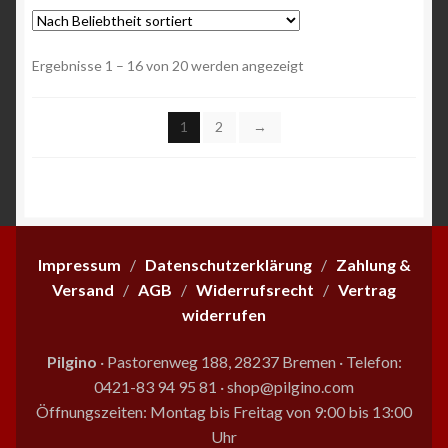
Varianten
auf.
Die
Nach
Ergebnisse 1 – 16 von 20 werden angezeigt
Optionen
Beliebtheit
können
sortiert
1
2
→
auf
der
Produktseite
gewählt
werden
Impressum
/
Datenschutzerklärung
/
Zahlung &
Versand
/
AGB
/
Widerrufsrecht
/
Vertrag
widerrufen
Pilgino
· Pastorenweg 188, 28237 Bremen
·
Telefon:
0421-83 94 95 81
·
shop@pilgino.com
Öffnungszeiten: Montag bis Freitag von 9:00 bis 13:00
Uhr