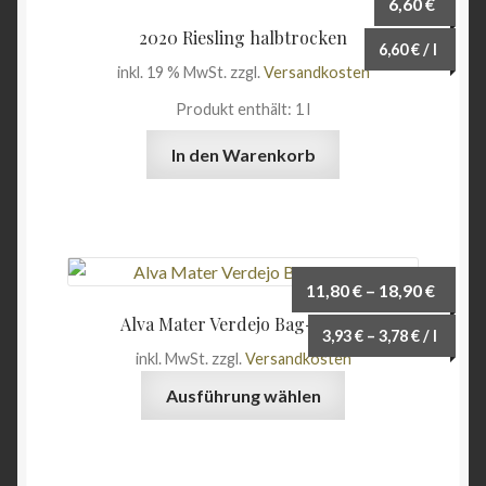
6,60
€
2020 Riesling halbtrocken
6,60
€
/
l
inkl. 19 % MwSt.
zzgl.
Versandkosten
Produkt enthält: 1
l
In den Warenkorb
11,80
€
–
18,90
€
Alva Mater Verdejo Bag-in-Box
3,93
€
–
3,78
€
/
l
inkl. MwSt.
zzgl.
Versandkosten
Dieses
Ausführung wählen
Produkt
weist
mehrere