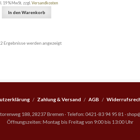
kl. 19 % MwSt.
zzgl.
Versandkosten
In den Warenkorb
Nach
e 2 Ergebnisse werden angezeigt
Beliebtheit
sortiert
utzerklärung
/
Zahlung & Versand
/
AGB
/
Widerrufsrec
storenweg 188, 28237 Bremen
·
Telefon: 0421-83 94 95 81
·
shop@
Öffnungszeiten: Montag bis Freitag von 9:00 bis 13:00 Uhr