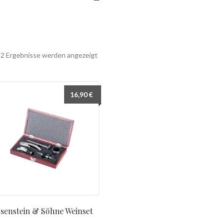
Nach
e 2 Ergebnisse werden angezeigt
Beliebtheit
sortiert
16,90
€
senstein & Söhne Weinset