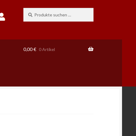
Suchen
Suchen
nach:
0,00
€
0 Artikel