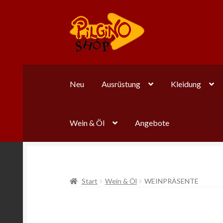
Zur
Zum
Navigation
Inhalt
springen
springen
Neu
Ausrüstung
Kleidung
Wein & Öl
Angebote
Start
Wein & Öl
WEINPRÄSENTE