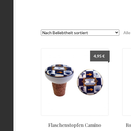
All
4,95
€
Flaschenstopfen Camino
Ro