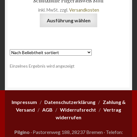
Schutzhülle Pilgerausweis Stoff
Angebote
inkl. MwSt.
zzgl.
Versandkosten
Dieses
Ausführung wählen
Produkt
weist
mehrere
Varianten
auf.
Die
Einzelnes Ergebnis wird angezeigt
Optionen
können
auf
der
Produktseite
Impressum
/
Datenschutzerklärung
/
Zahlung &
gewählt
Versand
/
AGB
/
Widerrufsrecht
/
Vertrag
werden
widerrufen
Pilgino
· Pastorenweg 188, 28237 Bremen
·
Telefon: