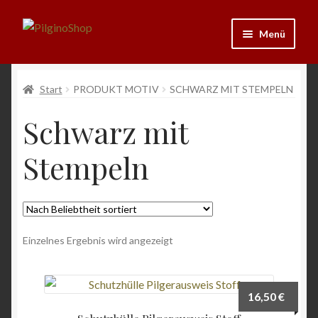
Zur
Zum
Menü
Navigation
Inhalt
springen
springen
Neu
Start
PRODUKT MOTIV
SCHWARZ MIT STEMPELN
Ausrüstung
Schwarz mit
Kleidung
Stempeln
Bücher
Schmuck
Einzelnes Ergebnis wird angezeigt
Andenken
16,50
€
Wein & Öl