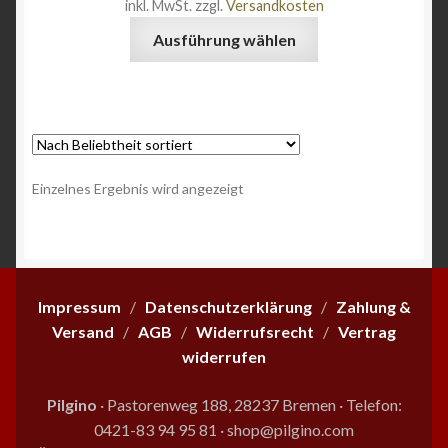
inkl. MwSt.
zzgl.
Versandkosten
Angebote
Dieses
Ausführung wählen
Produkt
weist
mehrere
Varianten
auf.
Die
Einzelnes Ergebnis wird angezeigt
Optionen
können
auf
der
Produktseite
Impressum
/
Datenschutzerklärung
/
Zahlung &
gewählt
Versand
/
AGB
/
Widerrufsrecht
/
Vertrag
werden
widerrufen
Pilgino
· Pastorenweg 188, 28237 Bremen
·
Telefon:
0421-83 94 95 81
·
shop@pilgino.com