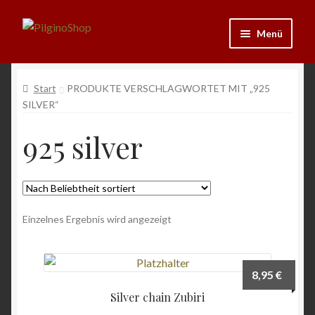
Zur
Zum
Menü
Navigation
Inhalt
springen
springen
Neu
Start
PRODUKTE VERSCHLAGWORTET MIT „925
SILVER“
Ausrüstung
925 silver
Kleidung
Bücher
Schmuck
Einzelnes Ergebnis wird angezeigt
Andenken
8,95
€
Wein & Öl
Silver chain Zubiri