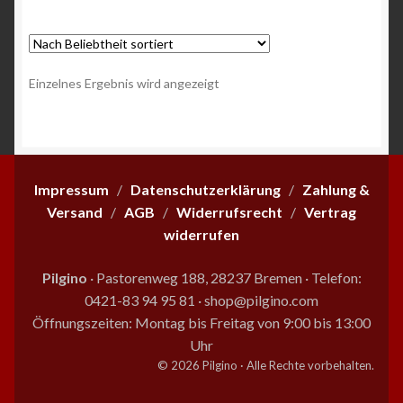
mehrere
Varianten
auf.
Die
Einzelnes Ergebnis wird angezeigt
Optionen
können
auf
der
Produktseite
Impressum
/
Datenschutzerklärung
/
Zahlung &
gewählt
Versand
/
AGB
/
Widerrufsrecht
/
Vertrag
werden
widerrufen
Pilgino
· Pastorenweg 188, 28237 Bremen
·
Telefon:
0421-83 94 95 81
·
shop@pilgino.com
Öffnungszeiten: Montag bis Freitag von 9:00 bis 13:00
Uhr
© 2026 Pilgino · Alle Rechte vorbehalten.