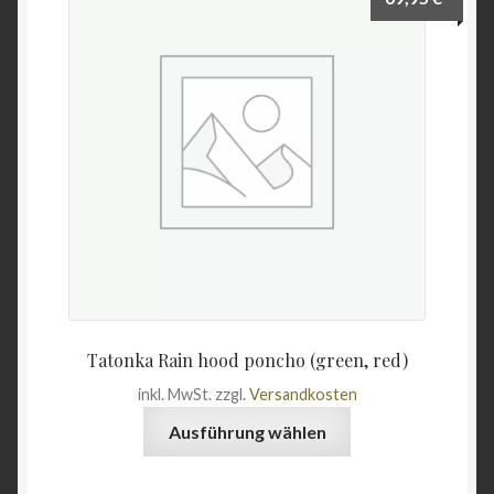
Wein & Öl
Angebote
Tatonka Rain hood poncho (green, red)
inkl. MwSt.
zzgl.
Versandkosten
Dieses
Ausführung wählen
Produkt
weist