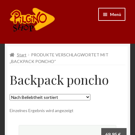
Zur
Zum
Menü
Navigation
Inhalt
springen
springen
Neu
Start
PRODUKTE VERSCHLAGWORTET MIT
„BACKPACK PONCHO“
Ausrüstung
Backpack poncho
Kleidung
Bücher
Einzelnes Ergebnis wird angezeigt
Schmuck
Andenken
69,95
€