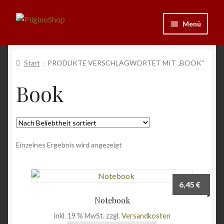
Zur
Zum
Menü
Navigation
Inhalt
springen
springen
Neu
Start
PRODUKTE VERSCHLAGWORTET MIT „BOOK“
Ausrüstung
Book
Kleidung
Bücher
Einzelnes Ergebnis wird angezeigt
Schmuck
Andenken
6,45
€
Notebook
Wein & Öl
inkl. 19 % MwSt.
zzgl.
Versandkosten