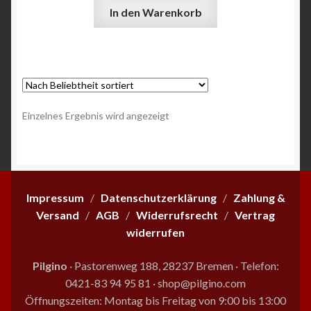
In den Warenkorb
Angebote
Einzelnes Ergebnis wird angezeigt
Impressum
/
Datenschutzerklärung
/
Zahlung &
Versand
/
AGB
/
Widerrufsrecht
/
Vertrag
widerrufen
Pilgino
· Pastorenweg 188, 28237 Bremen
·
Telefon:
0421-83 94 95 81
·
shop@pilgino.com
Öffnungszeiten: Montag bis Freitag von 9:00 bis 13:00