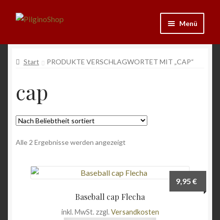
Zur
Zum
Menü
Navigation
Inhalt
springen
springen
Neu
Start
PRODUKTE VERSCHLAGWORTET MIT „CAP“
Ausrüstung
cap
Kleidung
Bücher
Nach
Alle 2 Ergebnisse werden angezeigt
Beliebtheit
Schmuck
sortiert
Andenken
9,95
€
Baseball cap Flecha
Wein & Öl
inkl. MwSt.
zzgl.
Versandkosten