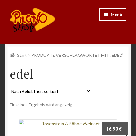
Zur
Zum
Menü
Navigation
Inhalt
springen
springen
Neu
Start
PRODUKTE VERSCHLAGWORTET MIT „EDEL“
Ausrüstung
edel
Kleidung
Bücher
Einzelnes Ergebnis wird angezeigt
Schmuck
Andenken
16,90
€