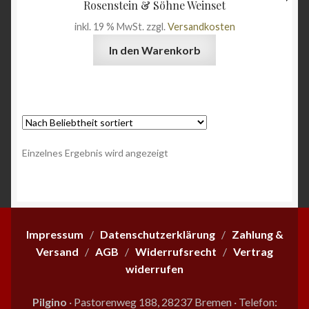
Rosenstein & Söhne Weinset
Wein & Öl
inkl. 19 % MwSt.
zzgl.
Versandkosten
In den Warenkorb
Angebote
Einzelnes Ergebnis wird angezeigt
Impressum
/
Datenschutzerklärung
/
Zahlung &
Versand
/
AGB
/
Widerrufsrecht
/
Vertrag
widerrufen
Pilgino
· Pastorenweg 188, 28237 Bremen
·
Telefon: