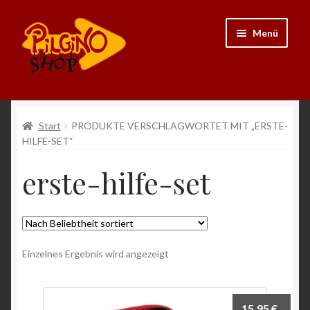
Zur
Zum
Menü
Navigation
Inhalt
springen
springen
Neu
Start
PRODUKTE VERSCHLAGWORTET MIT „ERSTE-
HILFE-SET“
Ausrüstung
erste-hilfe-set
Kleidung
Bücher
Einzelnes Ergebnis wird angezeigt
Schmuck
Andenken
15,95
€