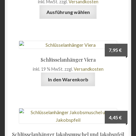
inkl. MwSt.
zzgl.
Versandkosten
Angebote
Dieses
Ausführung wählen
Produkt
weist
mehrere
Varianten
auf.
7,95
€
Die
Schlüsselanhänger Viera
Optionen
inkl. 19 % MwSt.
zzgl.
Versandkosten
können
auf
In den Warenkorb
der
Produktseite
gewählt
werden
4,45
€
Schlüsselanhänger Jakobsmuschel und Jakobspfeil