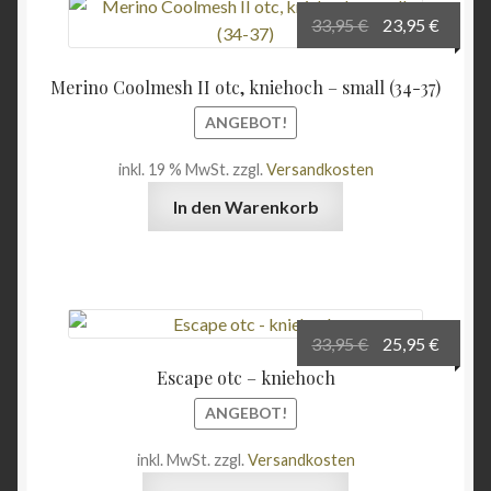
auf.
Ursprüngliche
Aktuel
33,95
€
23,95
€
Die
Preis
Preis
Optionen
war:
ist:
Merino Coolmesh II otc, kniehoch – small (34-37)
können
33,95 €
23,95 
auf
ANGEBOT!
der
inkl. 19 % MwSt.
zzgl.
Versandkosten
Produktseite
gewählt
In den Warenkorb
werden
Ursprüngliche
Aktuel
33,95
€
25,95
€
Preis
Preis
Escape otc – kniehoch
war:
ist:
ANGEBOT!
33,95 €
25,95 
inkl. MwSt.
zzgl.
Versandkosten
Dieses