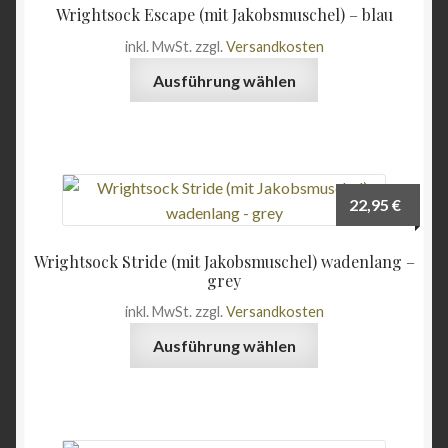
Wrightsock Escape (mit Jakobsmuschel) – blau
können
inkl. MwSt.
zzgl.
Versandkosten
auf
Dieses
der
Ausführung wählen
Produkt
Produktseite
weist
gewählt
mehrere
werden
Varianten
auf.
22,95
€
Die
Optionen
Wrightsock Stride (mit Jakobsmuschel) wadenlang –
können
grey
auf
inkl. MwSt.
zzgl.
Versandkosten
der
Dieses
Produktseite
Ausführung wählen
Produkt
gewählt
weist
werden
mehrere
Varianten