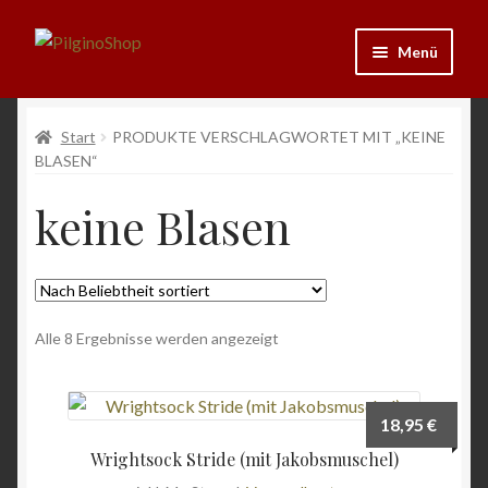
Zur
Zum
Menü
Navigation
Inhalt
springen
springen
Neu
Start
PRODUKTE VERSCHLAGWORTET MIT „KEINE
BLASEN“
Ausrüstung
keine Blasen
Kleidung
Bücher
Nach
Alle 8 Ergebnisse werden angezeigt
Schmuck
Beliebtheit
sortiert
Andenken
18,95
€
Wein & Öl
Wrightsock Stride (mit Jakobsmuschel)