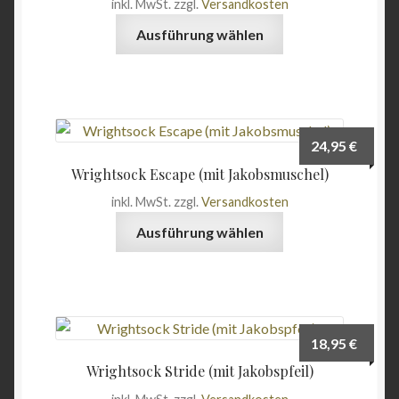
inkl. MwSt.
zzgl.
Versandkosten
Angebote
Dieses
Ausführung wählen
Produkt
weist
mehrere
Varianten
auf.
24,95
€
Die
Wrightsock Escape (mit Jakobsmuschel)
Optionen
inkl. MwSt.
zzgl.
Versandkosten
können
Dieses
auf
Ausführung wählen
Produkt
der
weist
Produktseite
mehrere
gewählt
Varianten
werden
auf.
18,95
€
Die
Wrightsock Stride (mit Jakobspfeil)
Optionen