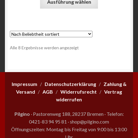
Ausführung wählen
Produkt
weist
mehrere
Varianten
auf.
Die
Nach
Alle 8 Ergebnisse werden angezeigt
Optionen
Beliebtheit
können
sortiert
auf
der
Produktseite
Impressum
/
Datenschutzerklärung
/
Zahlung &
gewählt
Versand
/
AGB
/
Widerrufsrecht
/
Vertrag
werden
widerrufen
Pilgino
· Pastorenweg 188, 28237 Bremen
·
Telefon:
0421-83 94 95 81
·
shop@pilgino.com
Öffnungszeiten: Montag bis Freitag von 9:00 bis 13:00
Uhr