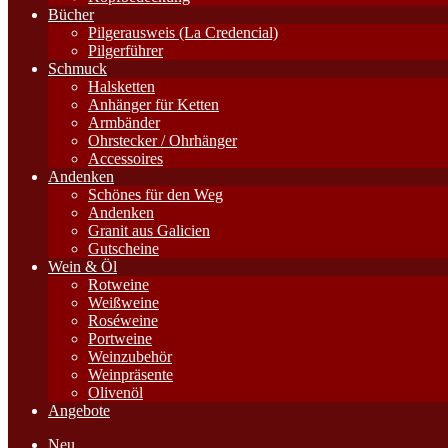
Bücher
Pilgerausweis (La Credencial)
Pilgerführer
Schmuck
Halsketten
Anhänger für Ketten
Armbänder
Ohrstecker / Ohrhänger
Accessoires
Andenken
Schönes für den Weg
Andenken
Granit aus Galicien
Gutscheine
Wein & Öl
Rotweine
Weißweine
Roséweine
Portweine
Weinzubehör
Weinpräsente
Olivenöl
Angebote
Neu