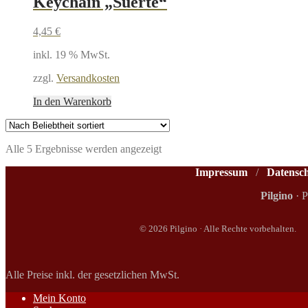
Keychain „Suerte“
4,45
€
inkl. 19 % MwSt.
zzgl.
Versandkosten
In den Warenkorb
Nach
Alle 5 Ergebnisse werden angezeigt
Beliebtheit
Impressum
/
Datensc
sortiert
Pilgino
· 
© 2026 Pilgino · Alle Rechte vorbehalten.
Alle Preise inkl. der gesetzlichen MwSt.
Mein Konto