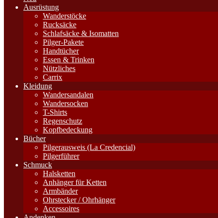
Ausrüstung
Wanderstöcke
Rucksäcke
Schlafsäcke & Isomatten
Pilger-Pakete
Handtücher
Essen & Trinken
Nützliches
Carrix
Kleidung
Wandersandalen
Wandersocken
T-Shirts
Regenschutz
Kopfbedeckung
Bücher
Pilgerausweis (La Credencial)
Pilgerführer
Schmuck
Halsketten
Anhänger für Ketten
Armbänder
Ohrstecker / Ohrhänger
Accessoires
Andenken