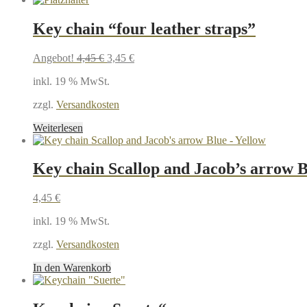
Key chain “four leather straps”
Ursprünglicher
Aktueller
Angebot!
4,45
€
3,45
€
Preis
Preis
inkl. 19 % MwSt.
war:
ist:
4,45 €
3,45 €.
zzgl.
Versandkosten
Weiterlesen
Key chain Scallop and Jacob’s arrow B
4,45
€
inkl. 19 % MwSt.
zzgl.
Versandkosten
In den Warenkorb