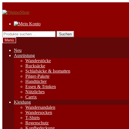
Zur
Zum
Navigation
Inhalt
springen
springen
Suchen
Suchen
nach:
Menü
Neu
Ausrüstung
Wanderstöcke
Rucksäcke
Schlafsäcke & Isomatten
Pilger-Pakete
Handtücher
Essen & Trinken
Nützliches
Carrix
Kleidung
Wandersandalen
Wandersocken
T-Shirts
Regenschutz
Kopfbedeckung