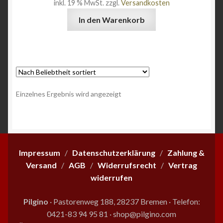
inkl. 19 % MwSt.
zzgl.
Versandkosten
Angebote
In den Warenkorb
Einzelnes Ergebnis wird angezeigt
Impressum
/
Datenschutzerklärung
/
Zahlung &
Versand
/
AGB
/
Widerrufsrecht
/
Vertrag
widerrufen
Pilgino
· Pastorenweg 188, 28237 Bremen
·
Telefon:
0421-83 94 95 81
·
shop@pilgino.com