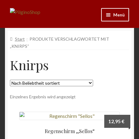
Zur
Zum
Menü
Navigation
Inhalt
springen
springen
Neu
Start
PRODUKTE VERSCHLAGWORTET MIT
„KNIRPS“
Ausrüstung
Knirps
Kleidung
Bücher
Schmuck
Einzelnes Ergebnis wird angezeigt
Andenken
12,95
€
Wein & Öl
Regenschirm „Sellos“