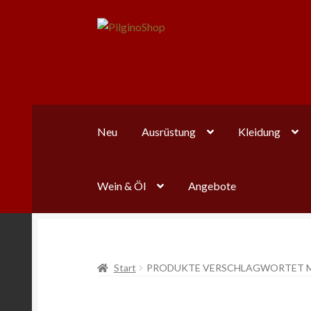
Zur
Zum
Navigation
Inhalt
springen
springen
Neu
Ausrüstung
Kleidung
Wein & Öl
Angebote
Start
PRODUKTE VERSCHLAGWORTET M