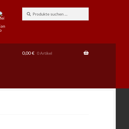
Suchen
Suchen
nach:
0,00
€
0 Artikel