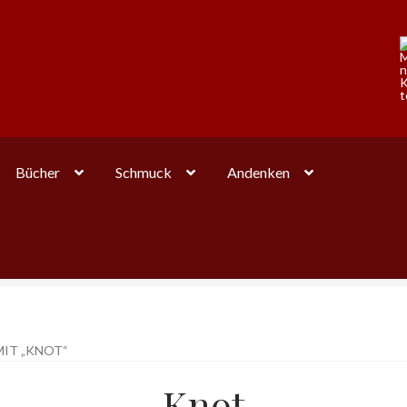
Bücher
Schmuck
Andenken
IT „KNOT“
Knot