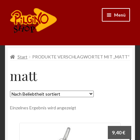
Zur
Zum
Menü
Navigation
Inhalt
springen
springen
Neu
Start
PRODUKTE VERSCHLAGWORTET MIT „MATT“
Ausrüstung
matt
Kleidung
Bücher
Einzelnes Ergebnis wird angezeigt
Schmuck
Andenken
9,40
€