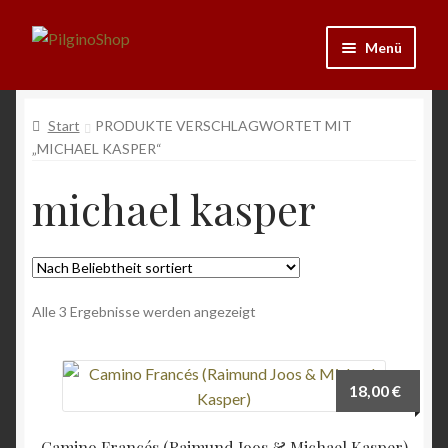
Zur
Zum
Menü
Navigation
Inhalt
springen
springen
Neu
Start
PRODUKTE VERSCHLAGWORTET MIT
„MICHAEL KASPER“
Ausrüstung
michael kasper
Kleidung
Bücher
Nach
Schmuck
Alle 3 Ergebnisse werden angezeigt
Beliebtheit
sortiert
Andenken
18,00
€
Wein & Öl
Camino Francés (Raimund Joos & Michael Kasper)