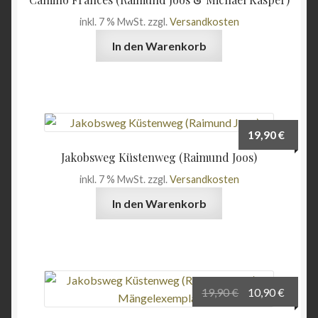
Angebote
inkl. 7 % MwSt.
zzgl.
Versandkosten
In den Warenkorb
19,90
€
Jakobsweg Küstenweg (Raimund Joos)
inkl. 7 % MwSt.
zzgl.
Versandkosten
In den Warenkorb
Ursprüngliche
Aktuel
19,90
€
10,90
€
Preis
Preis