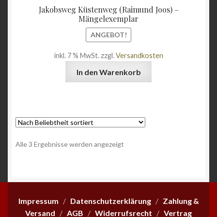
war:
ist:
Jakobsweg Küstenweg (Raimund Joos) –
19,90 €
10,90 
Mängelexemplar
ANGEBOT!
inkl. 7 % MwSt.
zzgl.
Versandkosten
In den Warenkorb
Nach
Alle 3 Ergebnisse werden angezeigt
Beliebtheit
sortiert
Impressum
/
Datenschutzerklärung
/
Zahlung &
Versand
/
AGB
/
Widerrufsrecht
/
Vertrag