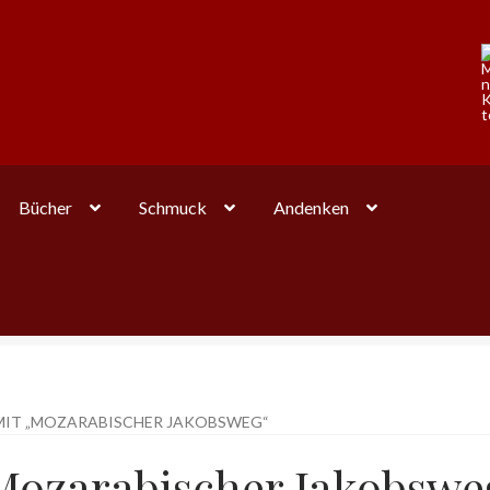
Bücher
Schmuck
Andenken
IT „MOZARABISCHER JAKOBSWEG“
Mozarabischer Jakobswe