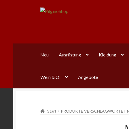
Zur
Zum
Navigation
Inhalt
springen
springen
Neu
Ausrüstung
Kleidung
Wein & Öl
Angebote
Start
PRODUKTE VERSCHLAGWORTET M