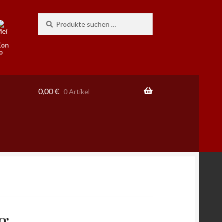
Suchen
Suchen
nach:
0,00
€
0 Artikel
g