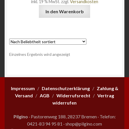
inkl. 19 % MwSt.
zzgl.
Versandkosten
Angebote
In den Warenkorb
Einzelnes Ergebnis wird angezeigt
Impressum
/
Datenschutzerklärung
/
Zahlung &
Versand
/
AGB
/
Widerrufsrecht
/
Vertrag
widerrufen
Pilgino
· Pastorenweg 188, 28237 Bremen
·
Telefon:
0421-83 94 95 81
·
shop@pilgino.com