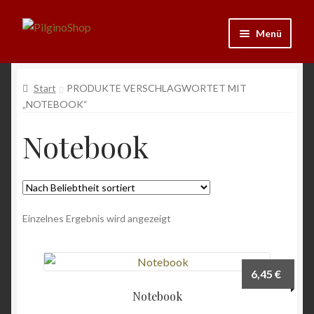
Zur
Zum
Menü
Navigation
Inhalt
springen
springen
Neu
Start
PRODUKTE VERSCHLAGWORTET MIT
„NOTEBOOK“
Ausrüstung
Notebook
Kleidung
Bücher
Schmuck
Einzelnes Ergebnis wird angezeigt
Andenken
6,45
€
Wein & Öl
Notebook