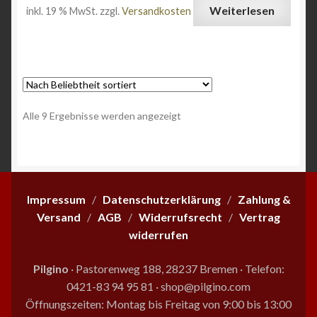
Weiterlesen
inkl. 19 % MwSt.
zzgl.
Versandkosten
Nach
Alle 9 Ergebnisse werden angezeigt
Beliebtheit
sortiert
Impressum
/
Datenschutzerklärung
/
Zahlung &
Versand
/
AGB
/
Widerrufsrecht
/
Vertrag
widerrufen
Pilgino
· Pastorenweg 188, 28237 Bremen
·
Telefon:
0421-83 94 95 81
·
shop@pilgino.com
Öffnungszeiten: Montag bis Freitag von 9:00 bis 13:00