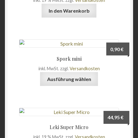
inkl. 19 % MwSt.
zzgl.
Versandkosten
In den Warenkorb
0,90
€
Spork mini
inkl. MwSt.
zzgl.
Versandkosten
Dieses
Ausführung wählen
Produkt
weist
mehrere
Varianten
auf.
44,95
€
Die
Leki Super Micro
Optionen
inkl. 19 % MwSt.
zzgl.
Versandkosten
können