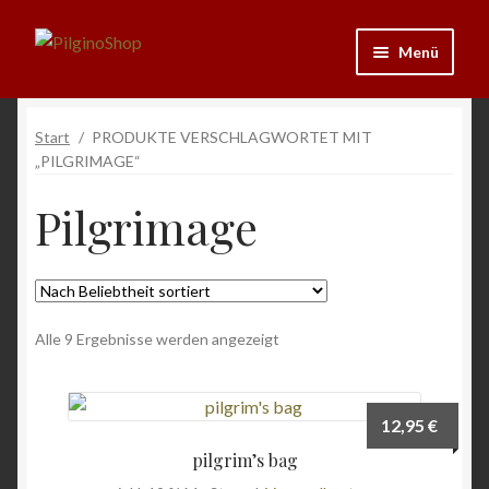
Zur
Zum
Menü
Navigation
Inhalt
springen
springen
Neu
Start
/
PRODUKTE VERSCHLAGWORTET MIT
„PILGRIMAGE“
Ausrüstung
Pilgrimage
Kleidung
Bücher
Nach
Alle 9 Ergebnisse werden angezeigt
Schmuck
Beliebtheit
sortiert
Andenken
12,95
€
Wein & Öl
pilgrim’s bag