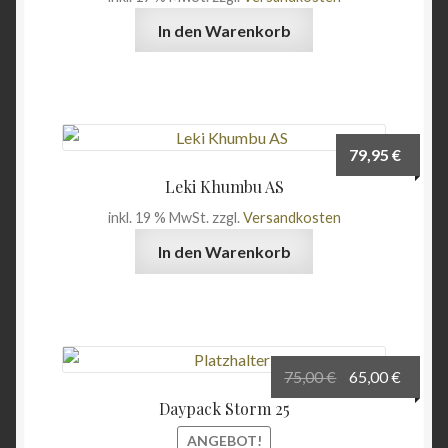
auf
In den Warenkorb
der
Produktseite
gewählt
werden
79,95
€
Leki Khumbu AS
inkl. 19 % MwSt.
zzgl.
Versandkosten
In den Warenkorb
Ursprüngliche
Aktuel
75,00
€
65,00
€
Preis
Preis
Daypack Storm 25
war:
ist:
ANGEBOT!