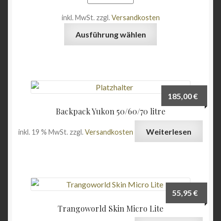
75,00 €
65,00 
inkl. MwSt.
zzgl.
Versandkosten
Dieses
Ausführung wählen
Produkt
weist
mehrere
Varianten
auf.
185,00
€
Die
Backpack Yukon 50/60/70 litre
Optionen
können
Weiterlesen
inkl. 19 % MwSt.
zzgl.
Versandkosten
auf
der
Produktseite
gewählt
werden
55,95
€
Trangoworld Skin Micro Lite