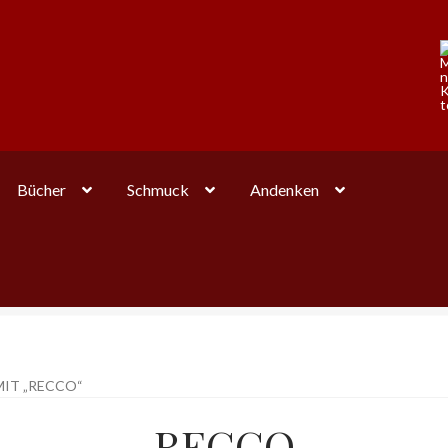
Bücher
Schmuck
Andenken
IT „RECCO“
RECCO