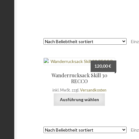
Einz
120,00
€
Wanderrucksack Skill 30
RECCO
inkl. MwSt.
zzgl.
Versandkosten
Dieses
Ausführung wählen
Produkt
weist
mehrere
Varianten
Einz
auf.
Die