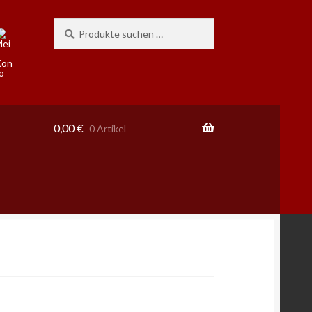
Suchen
Suchen
nach:
0,00
€
0 Artikel