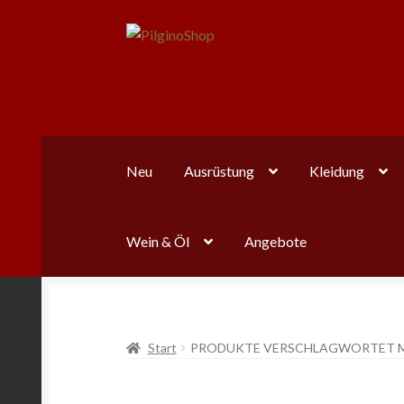
Zur
Zum
Navigation
Inhalt
springen
springen
Neu
Ausrüstung
Kleidung
Wein & Öl
Angebote
Start
PRODUKTE VERSCHLAGWORTET M