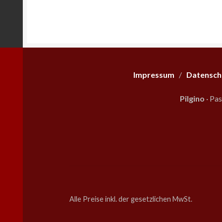
Optionen
können
auf
der
Produktseite
gewählt
werden
Impressum
/
Datensch
Pilgino
· Pa
Alle Preise inkl. der gesetzlichen MwSt.