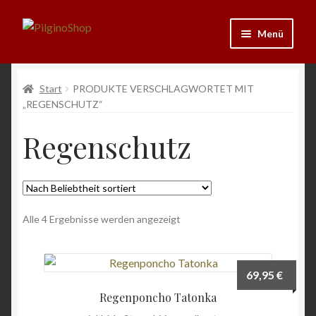
Zur
Zum
Menü
Navigation
Inhalt
springen
springen
Neu
Start
PRODUKTE VERSCHLAGWORTET MIT
„REGENSCHUTZ“
Ausrüstung
Regenschutz
Kleidung
Bücher
Nach
Alle 4 Ergebnisse werden angezeigt
Schmuck
Beliebtheit
sortiert
Andenken
69,95
€
Wein & Öl
Regenponcho Tatonka