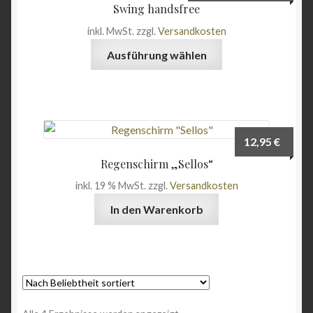
Swing handsfree
Optionen
inkl. MwSt.
zzgl.
Versandkosten
können
Dieses
auf
Ausführung wählen
Produkt
der
weist
Produktseite
mehrere
gewählt
Varianten
werden
auf.
12,95
€
Die
Regenschirm „Sellos“
Optionen
inkl. 19 % MwSt.
zzgl.
Versandkosten
können
auf
In den Warenkorb
der
Produktseite
gewählt
werden
Nach