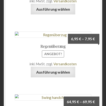
inkl. MwSt.
zzgl.
Versandkosten
Angebote
Dieses
Ausführung wählen
Produkt
weist
mehrere
Varianten
auf.
6,95
€
–
7,95
€
Die
Regenüberzug
Optionen
können
ANGEBOT!
auf
inkl. MwSt.
zzgl.
Versandkosten
der
Dieses
Produktseite
Ausführung wählen
Produkt
gewählt
weist
werden
mehrere
Varianten
auf.
64,95
€
–
69,95
€
Die