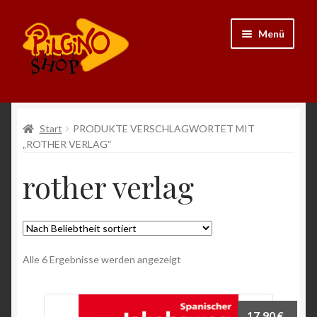
Zur
Zum
Menü
Navigation
Inhalt
springen
springen
Neu
Start
PRODUKTE VERSCHLAGWORTET MIT
„ROTHER VERLAG“
Ausrüstung
rother verlag
Kleidung
Bücher
Nach
Alle 6 Ergebnisse werden angezeigt
Schmuck
Beliebtheit
sortiert
Andenken
17,90
€