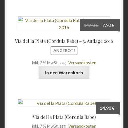
Ursprünglich
Aktuel
14,90
€
7,90
€
Preis
Preis
war:
ist:
Vía del la Plata (Cordula Rabe) – 3. Auflage 2016
14,90 €
7,90 €.
ANGEBOT!
inkl. 7 % MwSt.
zzgl.
Versandkosten
In den Warenkorb
14,90
€
Vía del la Plata (Cordula Rabe)
inkl. 7 % MwSt.
zzgl.
Versandkosten