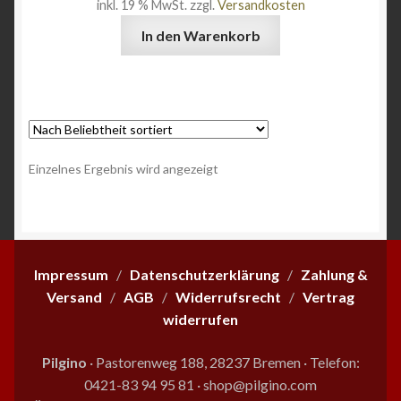
inkl. 19 % MwSt.
zzgl.
Versandkosten
Angebote
In den Warenkorb
Einzelnes Ergebnis wird angezeigt
Impressum
/
Datenschutzerklärung
/
Zahlung &
Versand
/
AGB
/
Widerrufsrecht
/
Vertrag
widerrufen
Pilgino
· Pastorenweg 188, 28237 Bremen
·
Telefon:
0421-83 94 95 81
·
shop@pilgino.com