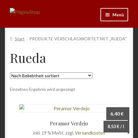
Zur
Zum
Menü
Navigation
Inhalt
springen
springen
Neu
Start
PRODUKTE VERSCHLAGWORTET MIT „RUEDA“
Ausrüstung
Rueda
Kleidung
Bücher
Einzelnes Ergebnis wird angezeigt
Schmuck
Andenken
6,40
€
Peramor Verdejo
8,53
€
/
l
Wein & Öl
inkl. 19 % MwSt.
zzgl.
Versandkosten