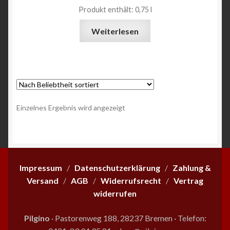
Produkt enthält: 0,75
l
Angebote
Weiterlesen
Einzelnes Ergebnis wird angezeigt
Impressum
/
Datenschutzerklärung
/
Zahlung &
Versand
/
AGB
/
Widerrufsrecht
/
Vertrag
widerrufen
Pilgino
· Pastorenweg 188, 28237 Bremen
·
Telefon: