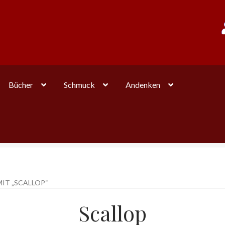
Bücher
Schmuck
Andenken
T „SCALLOP“
Scallop