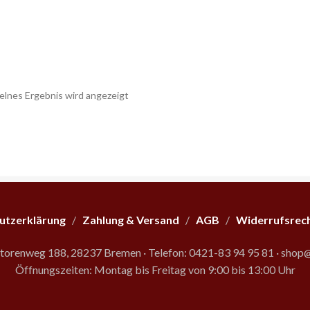
elnes Ergebnis wird angezeigt
utzerklärung
/
Zahlung & Versand
/
AGB
/
Widerrufsrec
storenweg 188, 28237 Bremen
·
Telefon: 0421-83 94 95 81
·
shop@
Öffnungszeiten: Montag bis Freitag von 9:00 bis 13:00 Uhr