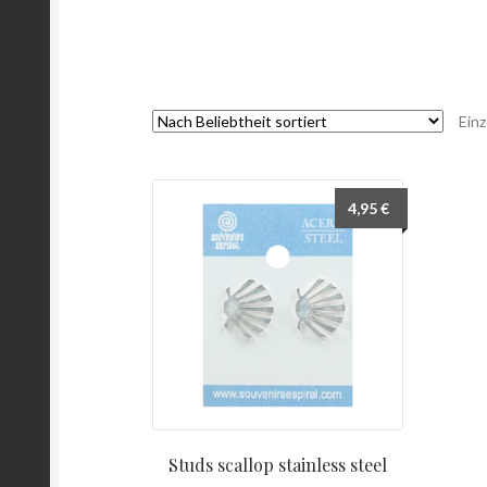
Einz
4,95
€
Studs scallop stainless steel