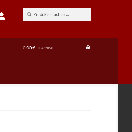
Suchen
Suchen
nach:
0,00
€
0 Artikel