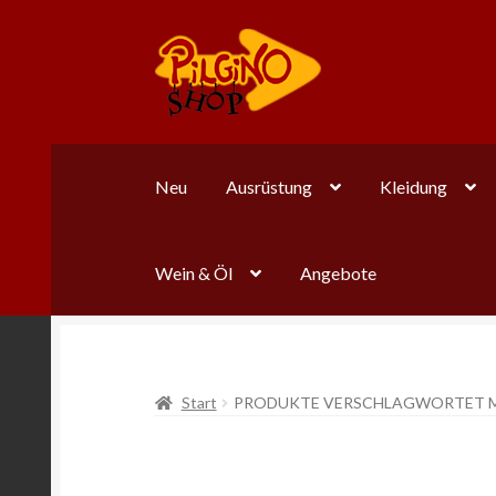
Zur
Zum
Navigation
Inhalt
springen
springen
Neu
Ausrüstung
Kleidung
Wein & Öl
Angebote
Start
PRODUKTE VERSCHLAGWORTET MI