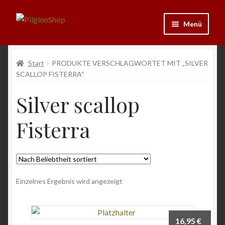
Zur
Zum
Menü
Navigation
Inhalt
springen
springen
Neu
Start
PRODUKTE VERSCHLAGWORTET MIT „SILVER
SCALLOP FISTERRA“
Ausrüstung
Silver scallop
Kleidung
Fisterra
Bücher
Schmuck
Einzelnes Ergebnis wird angezeigt
Andenken
Wein & Öl
16,95
€