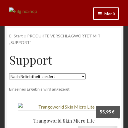
Zur
Zum
Menü
Navigation
Inhalt
springen
springen
Neu
Start
PRODUKTE VERSCHLAGWORTET MIT
„SUPPORT“
Ausrüstung
Support
Kleidung
Bücher
Schmuck
Einzelnes Ergebnis wird angezeigt
Andenken
55,95
€
Wein & Öl
Trangoworld Skin Micro Lite