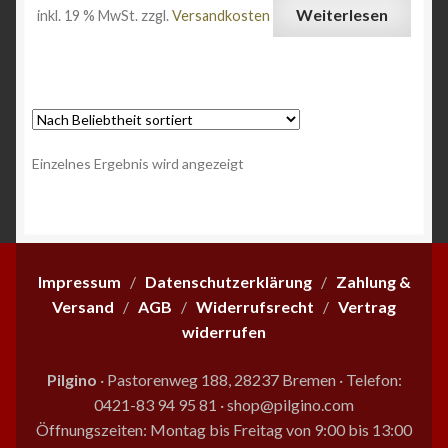
Weiterlesen
inkl. 19 % MwSt.
zzgl.
Versandkosten
Angebote
Einzelnes Ergebnis wird angezeigt
Impressum
/
Datenschutzerklärung
/
Zahlung &
Versand
/
AGB
/
Widerrufsrecht
/
Vertrag
widerrufen
Pilgino
· Pastorenweg 188, 28237 Bremen
·
Telefon:
0421-83 94 95 81
·
shop@pilgino.com
Öffnungszeiten: Montag bis Freitag von 9:00 bis 13:00