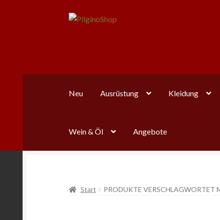
Zur
Zum
Navigation
Inhalt
springen
springen
Neu
Ausrüstung
Kleidung
Wein & Öl
Angebote
Start
PRODUKTE VERSCHLAGWORTET MI