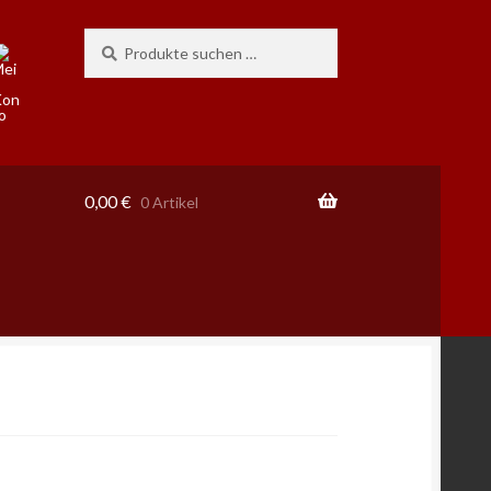
Suchen
Suchen
nach:
0,00
€
0 Artikel