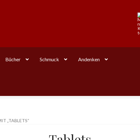
Bücher
Schmuck
Andenken
T „TABLETS“
Tablets