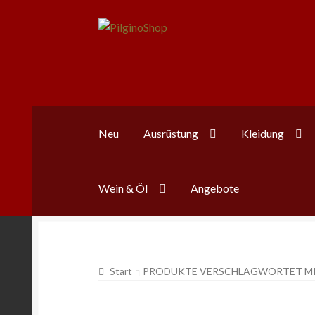
Zur
Zum
Navigation
Inhalt
springen
springen
Neu
Ausrüstung
Kleidung
Wein & Öl
Angebote
Start
PRODUKTE VERSCHLAGWORTET MI