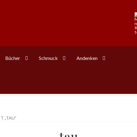
Bücher
Schmuck
Andenken
T „TAU“
tau