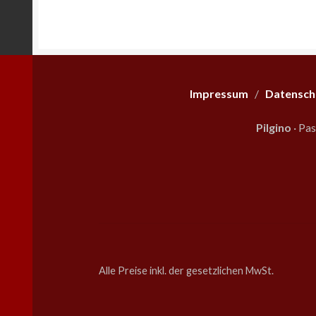
können
auf
der
Produktseite
gewählt
werden
Impressum
/
Datensch
Pilgino
· Pa
Alle Preise inkl. der gesetzlichen MwSt.