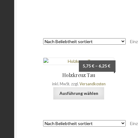
Einz
5,75
€
–
6,25
€
Holzkreuz Tau
inkl. MwSt.
zzgl.
Versandkosten
Dieses
Ausführung wählen
Produkt
weist
mehrere
Varianten
Einz
auf.
Die
Optionen