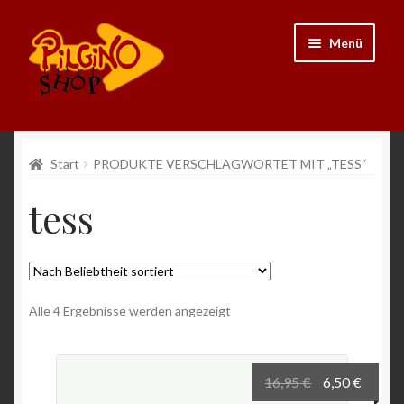
Zur
Zum
Menü
Navigation
Inhalt
springen
springen
Neu
Start
PRODUKTE VERSCHLAGWORTET MIT „TESS“
Unterme
Ausrüstung
tess
öffnen
Unterme
Kleidung
öffnen
Unterme
Bücher
öffnen
Nach
Alle 4 Ergebnisse werden angezeigt
Unterme
Beliebtheit
Schmuck
öffnen
sortiert
Unterme
Andenken
Ursprünglich
Aktuel
16,95
€
6,50
€
öffnen
Preis
Preis