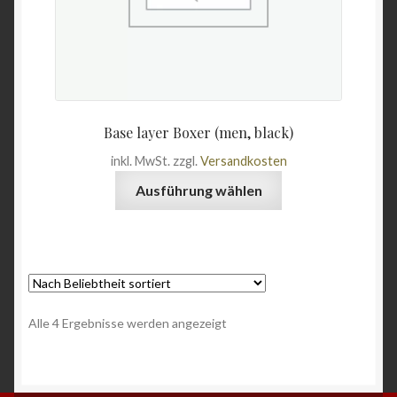
Base layer Boxer (men, black)
inkl. MwSt.
zzgl.
Versandkosten
Dieses
Ausführung wählen
Produkt
weist
mehrere
Varianten
auf.
Die
Nach
Alle 4 Ergebnisse werden angezeigt
Optionen
Beliebtheit
können
sortiert
auf