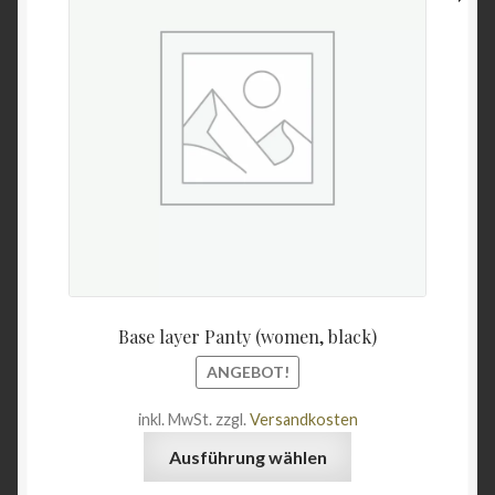
Unterme
war:
ist:
Wein & Öl
öffnen
16,95 €
6,50 €.
Angebote
Base layer Panty (women, black)
ANGEBOT!
inkl. MwSt.
zzgl.
Versandkosten
Dieses
Ausführung wählen
Produkt