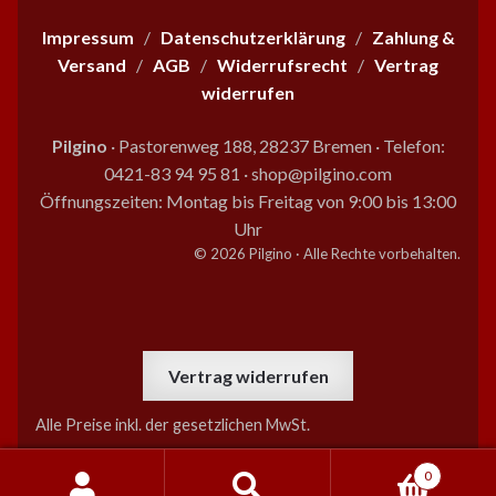
der
Produktseite
Impressum
/
Datenschutzerklärung
/
Zahlung &
gewählt
Versand
/
AGB
/
Widerrufsrecht
/
Vertrag
werden
widerrufen
Pilgino
· Pastorenweg 188, 28237 Bremen
·
Telefon:
0421-83 94 95 81
·
shop@pilgino.com
Öffnungszeiten: Montag bis Freitag von 9:00 bis 13:00
Uhr
© 2026 Pilgino · Alle Rechte vorbehalten.
Vertrag widerrufen
Alle Preise inkl. der gesetzlichen MwSt.
0