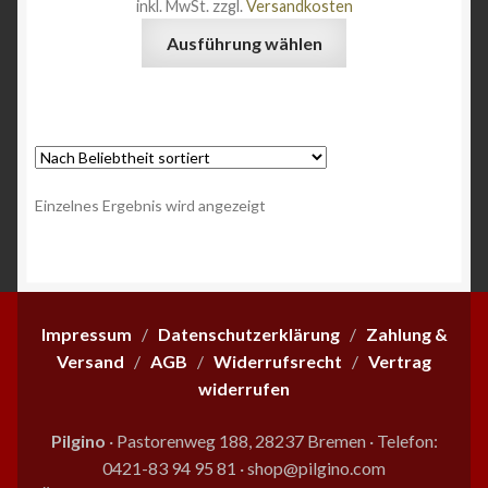
inkl. MwSt.
zzgl.
Versandkosten
Angebote
Dieses
Ausführung wählen
Produkt
weist
mehrere
Varianten
auf.
Die
Einzelnes Ergebnis wird angezeigt
Optionen
können
auf
der
Produktseite
Impressum
/
Datenschutzerklärung
/
Zahlung &
gewählt
Versand
/
AGB
/
Widerrufsrecht
/
Vertrag
werden
widerrufen
Pilgino
· Pastorenweg 188, 28237 Bremen
·
Telefon:
0421-83 94 95 81
·
shop@pilgino.com