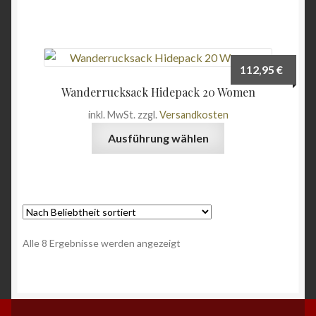
weist
Produktseite
mehrere
gewählt
Varianten
werden
auf.
112,95
€
Die
Wanderrucksack Hidepack 20 Women
Optionen
inkl. MwSt.
zzgl.
Versandkosten
können
Dieses
auf
Ausführung wählen
Produkt
der
weist
Produktseite
mehrere
gewählt
Varianten
werden
auf.
Die
Nach
Alle 8 Ergebnisse werden angezeigt
Optionen
Beliebtheit
können
sortiert
auf
der