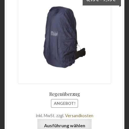
Wein & Öl
Angebote
Regenüberzug
ANGEBOT!
inkl. MwSt.
zzgl.
Versandkosten
Dieses
Ausführung wählen