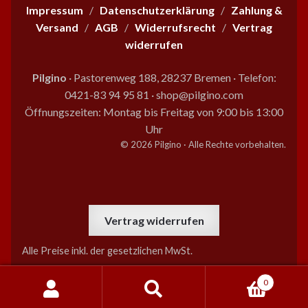
Produktseite
Impressum
/
Datenschutzerklärung
/
Zahlung &
gewählt
Versand
/
AGB
/
Widerrufsrecht
/
Vertrag
werden
widerrufen
Pilgino
· Pastorenweg 188, 28237 Bremen
·
Telefon:
0421-83 94 95 81
·
shop@pilgino.com
Öffnungszeiten: Montag bis Freitag von 9:00 bis 13:00
Uhr
© 2026 Pilgino · Alle Rechte vorbehalten.
Vertrag widerrufen
Alle Preise inkl. der gesetzlichen MwSt.
0
Suchen
Suchen