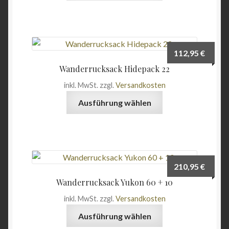
weist
Produktseite
mehrere
gewählt
Varianten
werden
auf.
112,95
€
Die
Wanderrucksack Hidepack 22
Optionen
inkl. MwSt.
zzgl.
Versandkosten
können
Dieses
auf
Ausführung wählen
Produkt
der
weist
Produktseite
mehrere
gewählt
Varianten
werden
auf.
210,95
€
Die
Wanderrucksack Yukon 60 + 10
Optionen
inkl. MwSt.
zzgl.
Versandkosten
können
Dieses
auf
Ausführung wählen
Produkt
der