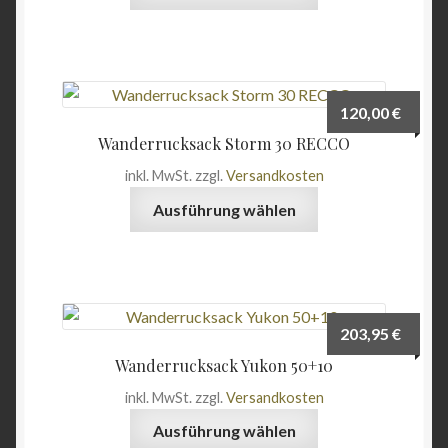
Produkt
weist
mehrere
Varianten
auf.
120,00
€
Die
Wanderrucksack Storm 30 RECCO
Optionen
inkl. MwSt.
zzgl.
Versandkosten
können
Dieses
auf
Ausführung wählen
Produkt
der
weist
Produktseite
mehrere
gewählt
Varianten
werden
auf.
203,95
€
Die
Wanderrucksack Yukon 50+10
Optionen
inkl. MwSt.
zzgl.
Versandkosten
können
Dieses
auf
Ausführung wählen
Produkt