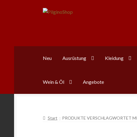
Zur
Zum
Navigation
Inhalt
springen
springen
Neu
Ausrüstung
Kleidung
Wein & Öl
Angebote
Start
PRODUKTE VERSCHLAGWORTET MI