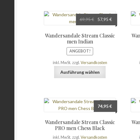
Ursprünglicher
Aktueller
69,95
€
57,95
€
Preis
Preis
war:
ist:
Wandersandale Stream Classic
Wan
69,95 €
57,95 €.
men Indian
ANGEBOT!
inkl. MwSt.
zzgl.
Versandkosten
Dieses
Ausführung wählen
Produkt
weist
mehrere
Varianten
auf.
74,95
€
Die
Optionen
Wandersandale Stream Classic
Wan
können
PRO men Chess Black
auf
der
inkl. MwSt.
zzgl.
Versandkosten