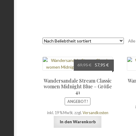
All
Ursprünglicher
Aktueller
69,95
€
57,95
€
Preis
Preis
war:
ist:
Wandersandale Stream Classic
Wan
69,95 €
57,95 €.
women Midnight Blue – Größe
41
ANGEBOT!
inkl. 19 % MwSt.
zzgl.
Versandkosten
In den Warenkorb