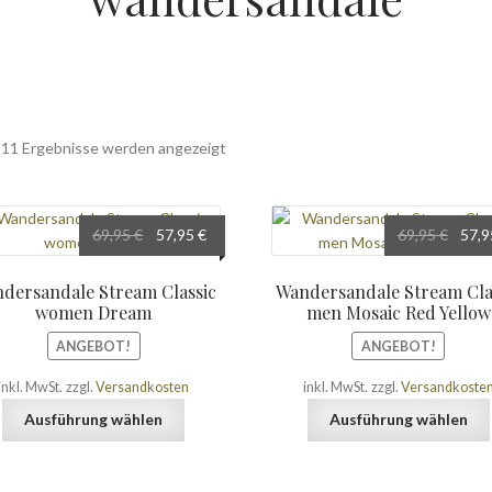
Nach
e 11 Ergebnisse werden angezeigt
Beliebtheit
sortiert
Ursprünglicher
Aktueller
Urspr
69,95
€
57,95
€
69,95
€
57,
Preis
Preis
Preis
war:
ist:
war:
dersandale Stream Classic
Wandersandale Stream Cla
69,95 €
57,95 €.
69,95
women Dream
men Mosaic Red Yellow
ANGEBOT!
ANGEBOT!
inkl. MwSt.
zzgl.
Versandkosten
inkl. MwSt.
zzgl.
Versandkoste
Dieses
Ausführung wählen
Ausführung wählen
Produkt
weist
mehrere