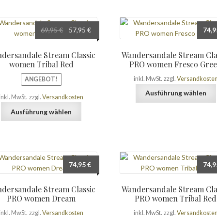
Varianten
auf.
Die
Ursprünglicher
Aktueller
69,95
€
57,95
€
74,
Optionen
Preis
Preis
können
war:
ist:
dersandale Stream Classic
Wandersandale Stream Cla
auf
69,95 €
57,95 €.
women Tribal Red
PRO women Fresco Gre
der
inkl. MwSt.
zzgl.
Versandkoste
ANGEBOT!
Produktseite
gewählt
Ausführung wählen
inkl. MwSt.
zzgl.
Versandkosten
werden
Dieses
Ausführung wählen
Produkt
weist
mehrere
Varianten
auf.
74,95
€
74,
Die
Optionen
dersandale Stream Classic
Wandersandale Stream Cla
können
PRO women Dream
PRO women Tribal Red
auf
der
inkl. MwSt.
zzgl.
Versandkosten
inkl. MwSt.
zzgl.
Versandkoste