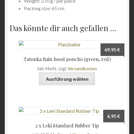
Weight: 270 g / per piece
Packing size: 65 cm
Das könnte dir auch gefallen …
69,95
€
Tatonka Rain hood poncho (green, red)
inkl. MwSt.
zzgl.
Versandkosten
Dieses
Ausführung wählen
Produkt
weist
mehrere
Varianten
auf.
6,95
€
Die
2 x Leki Standard Rubber Tip
Optionen