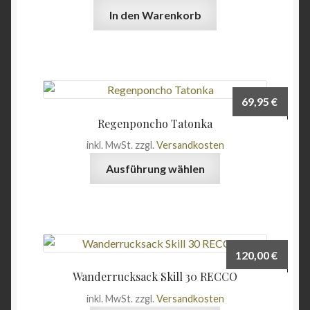
In den Warenkorb
69,95
€
Regenponcho Tatonka
inkl. MwSt.
zzgl.
Versandkosten
Dieses
Ausführung wählen
Produkt
weist
mehrere
Varianten
auf.
120,00
€
Die
Wanderrucksack Skill 30 RECCO
Optionen
inkl. MwSt.
zzgl.
Versandkosten
können