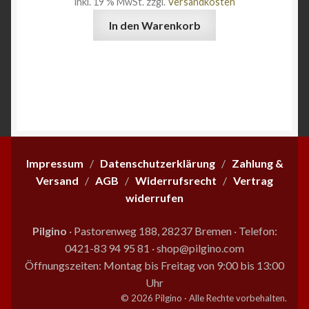
inkl. 19 % MwSt.
zzgl.
Versandkosten
können
auf
In den Warenkorb
der
Produktseite
gewählt
werden
Impressum
/
Datenschutzerklärung
/
Zahlung &
Versand
/
AGB
/
Widerrufsrecht
/
Vertrag
widerrufen
Pilgino
· Pastorenweg 188, 28237 Bremen
·
Telefon:
0421-83 94 95 81
·
shop@pilgino.com
Öffnungszeiten: Montag bis Freitag von 9:00 bis 13:00
Uhr
© 2026 Pilgino · Alle Rechte vorbehalten.