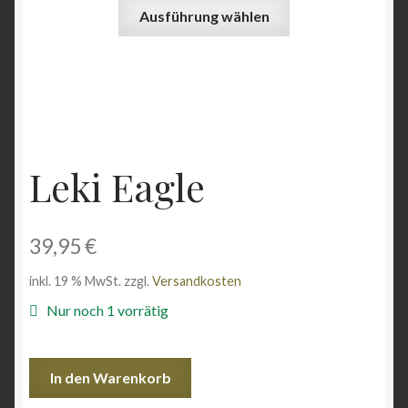
Dieses
auf
Ausführung wählen
Produkt
der
weist
Produktseite
mehrere
gewählt
Varianten
werden
auf.
Die
Optionen
Leki Eagle
können
auf
der
39,95
€
Produktseite
gewählt
inkl. 19 % MwSt.
zzgl.
Versandkosten
werden
Nur noch 1 vorrätig
Leki
In den Warenkorb
Eagle