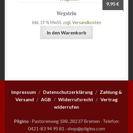
9,95
€
Wegstein
inkl. 19 % MwSt.
zzgl.
Versandkosten
In den Warenkorb
Impressum
/
Datenschutzerklärung
/
Zahlung &
Versand
/
AGB
/
Widerrufsrecht
/
Vertrag
widerrufen
Pilgino
· Pastorenweg 188, 28237 Bremen
·
Telefon:
0421-83 94 95 81
·
shop@pilgino.com