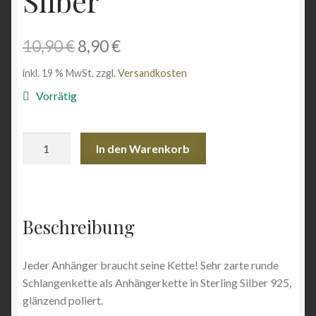
Silber
Angebote
Ursprünglicher
Aktueller
10,90
€
8,90
€
Preis
Preis
inkl. 19 % MwSt.
zzgl.
Versandkosten
war:
ist:
Vorrätig
10,90 €
8,90 €.
Runde
In den Warenkorb
Schlangenkette
Silber
Menge
Beschreibung
Jeder Anhänger braucht seine Kette! Sehr zarte runde
Schlangenkette als Anhängerkette in Sterling Silber 925,
glänzend poliert.