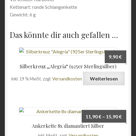
Kettenart: runde Schlangenkette
Gewicht: 6 g
Das könnte dir auch gefallen …
9,90
€
Silberkreuz „Alegría“ (925er Sterlingsilber)
Weiterlesen
inkl. 19 % MwSt.
zzgl.
Versandkosten
11,90
€
–
15,90
€
Ankerkette 8x diamantiert Silber
inkl. MwSt.
zzgl.
Versandkosten