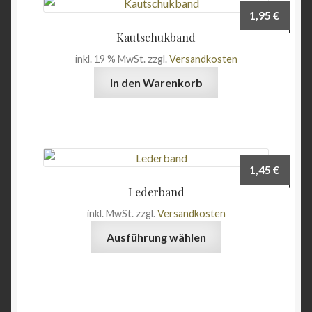
1,95
€
Kautschukband
inkl. 19 % MwSt.
zzgl.
Versandkosten
In den Warenkorb
1,45
€
Lederband
inkl. MwSt.
zzgl.
Versandkosten
Dieses
Ausführung wählen
Produkt
weist
mehrere
Varianten