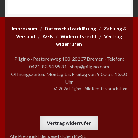
auf.
Die
Optionen
können
Impressum
/
Datenschutzerklärung
/
Zahlung &
auf
Versand
/
AGB
/
Widerrufsrecht
/
Vertrag
der
widerrufen
Produktseite
gewählt
Pilgino
· Pastorenweg 188, 28237 Bremen
·
Telefon:
werden
0421-83 94 95 81
·
shop@pilgino.com
Öffnungszeiten: Montag bis Freitag von 9:00 bis 13:00
Uhr
© 2026 Pilgino · Alle Rechte vorbehalten.
Vertrag widerrufen
Alle Preise inkl. der gesetzlichen MwSt.