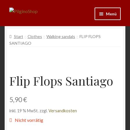
Zur
Zum
Menü
Navigation
Inhalt
springen
springen
Neu
Start
Clothes
Walking sandals
FLIP FLOPS
SANTIAGO
Ausrüstung
Kleidung
Bücher
Flip Flops Santiago
Schmuck
5,90
€
Andenken
inkl. 19 % MwSt.
zzgl.
Versandkosten
Nicht vorrätig
Wein & Öl