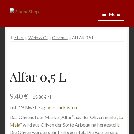
Zur
Zum
Menü
Navigation
Inhalt
springen
springen
Neu
Start
Wein & Öl
Olivenöl
ALFAR 0,5 L
Ausrüstung
Kleidung
Alfar 0,5 L
Bücher
Schmuck
9,40
€
18,80
€
/
l
inkl. 7 % MwSt.
zzgl.
Versandkosten
Andenken
Das Olivenöl der Marke „Alfar“ aus der Olivenmühle „
La
Maja
“ wird aus Oliven der Sorte Arbequina hergestellt.
Wein & Öl
Die Oliven werden sehr früh geerntet. Die Beeren sind