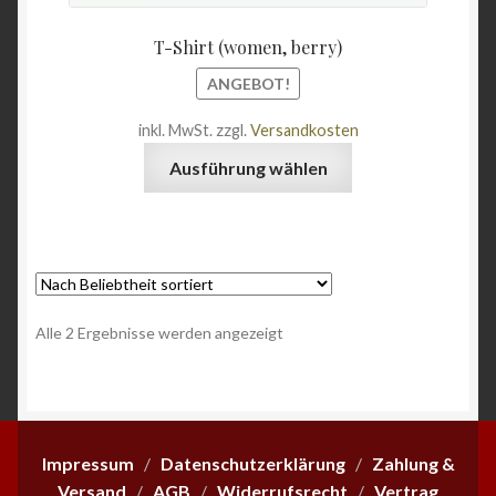
T-Shirt (women, berry)
ANGEBOT!
inkl. MwSt.
zzgl.
Versandkosten
Dieses
Ausführung wählen
Produkt
weist
mehrere
Varianten
auf.
Die
Nach
Alle 2 Ergebnisse werden angezeigt
Optionen
Beliebtheit
können
sortiert
auf
der
Produktseite
Impressum
/
Datenschutzerklärung
/
Zahlung &
gewählt
Versand
/
AGB
/
Widerrufsrecht
/
Vertrag