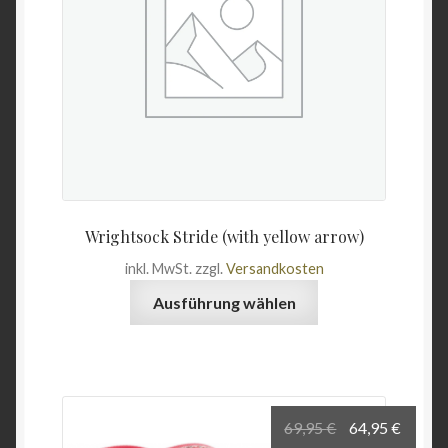
Wrightsock Stride (with yellow arrow)
inkl. MwSt.
zzgl.
Versandkosten
Dieses
Ausführung wählen
Produkt
weist
mehrere
Varianten
auf.
Ursprüngliche
Aktuel
69,95
€
64,95
€
Die