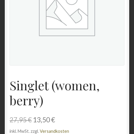
Unterme
Wein & Öl
öffnen
Angebote
Singlet (women,
berry)
Ursprünglicher
Aktueller
27,95
€
13,50
€
Preis
Preis
inkl. MwSt.
zzgl.
Versandkosten