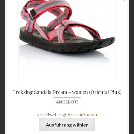
Preis
Preis
Optionen
war:
ist:
können
69,95 €
64,95 
auf
der
Produktseite
gewählt
werden
Trekking Sandals Dream – women (Oriental Pink)
ANGEBOT!
inkl. MwSt.
zzgl.
Versandkosten
Dieses
Ausführung wählen
Produkt