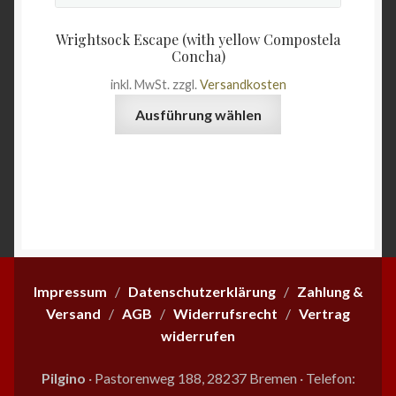
Wrightsock Escape (with yellow Compostela
Concha)
inkl. MwSt.
zzgl.
Versandkosten
Dieses
Ausführung wählen
Produkt
weist
mehrere
Varianten
auf.
Die
Optionen
können
Impressum
/
Datenschutzerklärung
/
Zahlung &
auf
Versand
/
AGB
/
Widerrufsrecht
/
Vertrag
der
widerrufen
Produktseite
gewählt
Pilgino
· Pastorenweg 188, 28237 Bremen
·
Telefon:
werden