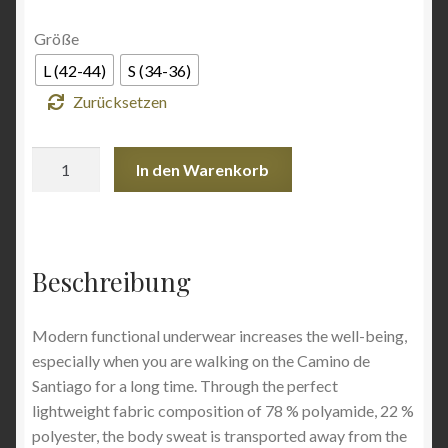
war:
ist:
Größe
27,95 €
13,50 €.
L (42-44)
S (34-36)
Zurücksetzen
Singlet
In den Warenkorb
(women,
berry)
Menge
Beschreibung
Modern functional underwear increases the well-being,
especially when you are walking on the Camino de
Santiago for a long time. Through the perfect
lightweight fabric composition of 78 % polyamide, 22 %
polyester, the body sweat is transported away from the