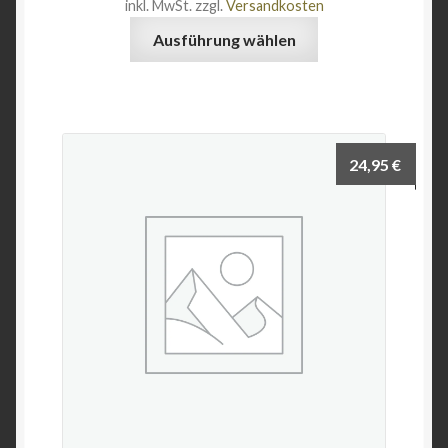
inkl. MwSt.
zzgl.
Versandkosten
Dieses
Ausführung wählen
Produkt
weist
mehrere
Varianten
auf.
24,95
€
Die
Optionen
können
auf
der
Produktseite
gewählt
werden