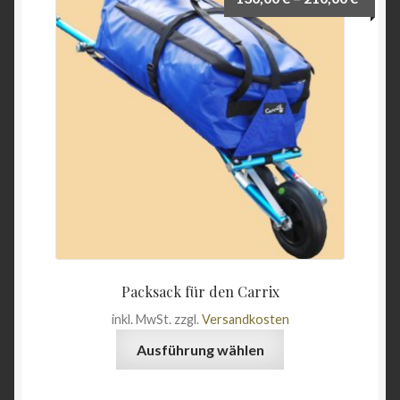
Unterme
Wein & Öl
öffnen
Angebote
Packsack für den Carrix
inkl. MwSt.
zzgl.
Versandkosten
Dieses
Ausführung wählen
Produkt
weist