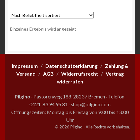
mehrere
Varianten
auf.
Die
Einzelnes Ergebnis wird angezeigt
Optionen
können
auf
der
Produktseite
Impressum
/
Datenschutzerklärung
/
Zahlung &
gewählt
Versand
/
AGB
/
Widerrufsrecht
/
Vertrag
werden
widerrufen
Pilgino
· Pastorenweg 188, 28237 Bremen
·
Telefon:
0421-83 94 95 81
·
shop@pilgino.com
Öffnungszeiten: Montag bis Freitag von 9:00 bis 13:00
Uhr
© 2026 Pilgino · Alle Rechte vorbehalten.