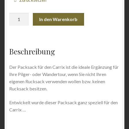
Packsack
In den Warenkorb
für
den
Carrix
Menge
Beschreibung
Der Packsack für den Carrix ist die ideale Ergänzung für
Ihre Pilger- oder Wandertour, wenn Sie nicht Ihren
eigenen Rucksack verwenden wollen bzw. keinen
Rucksack besitzen.
Entwickelt wurde dieser Packsack ganz speziell für den
Carrix …