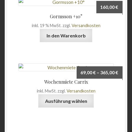
160,00
€
Gormsson +10°
inkl. 19 % MwSt.
zzgl.
Versandkosten
In den Warenkorb
69,00
€
–
365,00
€
Wochenmiete Carrix
inkl. MwSt.
zzgl.
Versandkosten
Dieses
Ausführung wählen
Produkt
weist
mehrere
Varianten