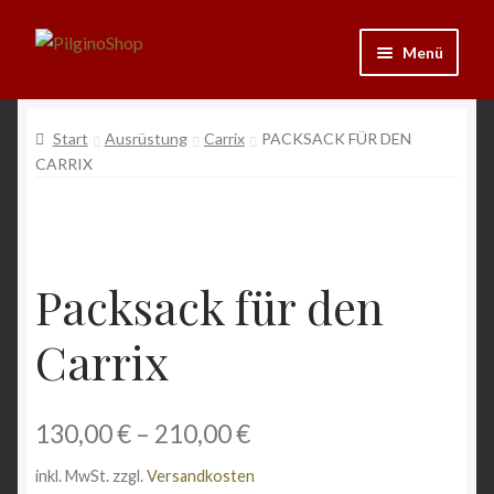
Zur
Zum
Menü
Navigation
Inhalt
springen
springen
Neu
Start
Ausrüstung
Carrix
PACKSACK FÜR DEN
CARRIX
Ausrüstung
Kleidung
Bücher
Packsack für den
Carrix
Schmuck
Andenken
130,00
€
–
210,00
€
Wein & Öl
inkl. MwSt.
zzgl.
Versandkosten