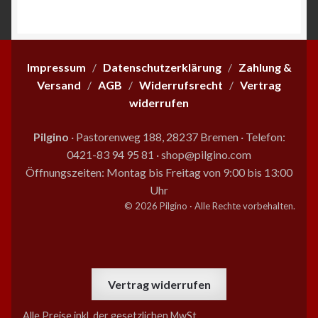
auf.
Die
Optionen
können
Impressum
/
Datenschutzerklärung
/
Zahlung &
auf
Versand
/
AGB
/
Widerrufsrecht
/
Vertrag
der
widerrufen
Produktseite
gewählt
Pilgino
· Pastorenweg 188, 28237 Bremen
·
Telefon:
werden
0421-83 94 95 81
·
shop@pilgino.com
Öffnungszeiten: Montag bis Freitag von 9:00 bis 13:00
Uhr
© 2026 Pilgino · Alle Rechte vorbehalten.
Vertrag widerrufen
Alle Preise inkl. der gesetzlichen MwSt.