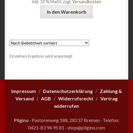
inkl. 19 % MwSt.
zzgl.
Versandkosten
Angebote
In den Warenkorb
Einzelnes Ergebnis wird angezeigt
Impressum
/
Datenschutzerklärung
/
Zahlung &
Versand
/
AGB
/
Widerrufsrecht
/
Vertrag
widerrufen
Pilgino
· Pastorenweg 188, 28237 Bremen
·
Telefon:
0421-83 94 95 81
·
shop@pilgino.com