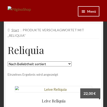
Zur
Zum
Menü
Navigation
Inhalt
springen
springen
Neu
Start
PRODUKTE VERSCHLAGWORTET MIT
„RELIQUIA“
Ausrüstung
Reliquia
Kleidung
Bücher
Schmuck
Einzelnes Ergebnis wird angezeigt
Andenken
22,00
€
Wein & Öl
Leive Reliquia